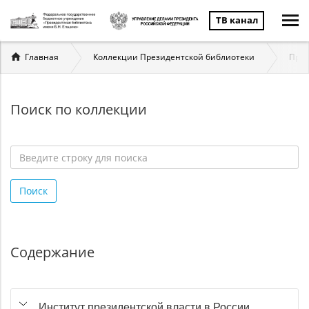
ТВ канал
Вы
Главная
Коллекции Президентской библиотеки
През
здесь
Поиск по коллекции
Введите
строку
Поиск
для
поиска
*
Содержание
Институт президентской власти в России