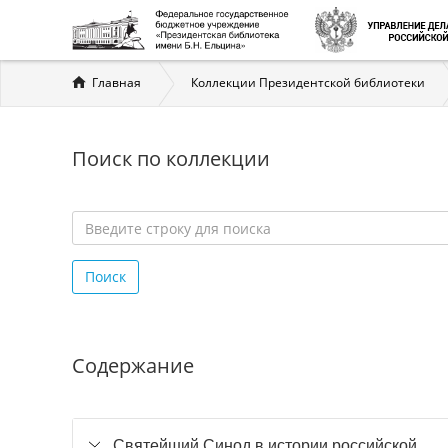
Вы
Главная
Коллекции Президентской библиотеки
здесь
Поиск по коллекции
Введите
строку
Поиск
для
поиска
*
Содержание
Святейший Синод в истории российской