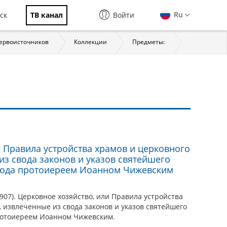
Ru
ск
ТВ канал
Войти
первоисточников
Коллекции
Предметы:
История
и Правила устройства храмов и церковного
из свода законов и указов святейшего
ода протоиереем Иоанном Чижевским
907). Церковное хозяйство, или Правила устройства
 извлеченные из свода законов и указов святейшего
отоиереем Иоанном Чижевским.