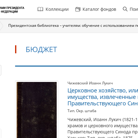
Главная
Коллекции
Каталог фондов
Пои
навигация
Президентская библиотека – учителям: обучение с использованием 
БЮДЖЕТ
Бюджет
Чижевский Иоанн Лукич
Церковное хозяйство, ил
имущества, извлеченные 
Правительствующего Син
Тип. Окр. штаба
Чижевский, Иоанн Лукич (1821-1
храмов и церковного имущества,
Правительствующего Синода пр
Харьков: Тип. окр. штаба, 1875.