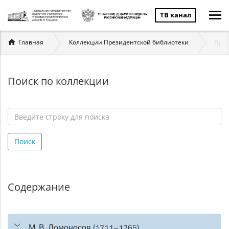
ТВ канал
Вы
Главная
Коллекции Президентской библиотеки
През
здесь
Поиск по коллекции
Введите
строку
Поиск
для
поиска
*
Содержание
М. В. Ломоносов (1711–1765)