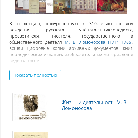
(1711–
1765)
В коллекцию, приуроченную к 310-летию со дня
рождения русского учёного-энциклопедиста,
просветителя, писателя, государственного и
общественного деятеля
М. В. Ломоносова (1711–1765)
,
вошли цифровые копии архивных документов, книг,
периодических изданий, изобразительных материалов и
видеозаписей.
Представлены труды М. В. Ломоносова в различных
Показать полностью
областях знаний, исследования, посвящённые его жизни
и деятельности, а также материалы по сохранению
памяти о великом учёном.
Для подготовки коллекции были использованы
Жизнь и деятельность М. В.
материалы из фондов Российской государственной
Ломоносова
библиотеки, Российского государственного
исторического архива, Государственной публичной
исторической библиотеки, Архангельской областной
научной библиотеки, Самарской областной
универсальной научной библиотеки, Тамбовской