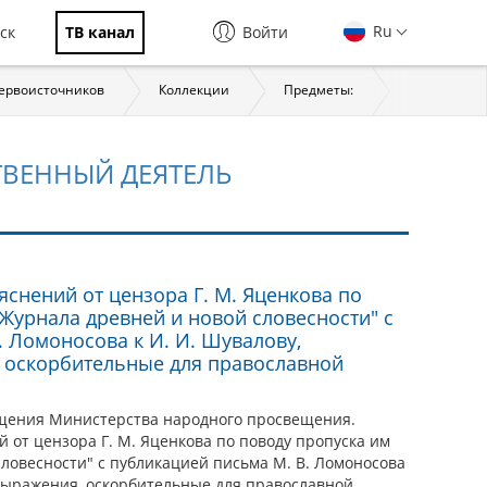
Ru
ск
ТВ канал
Войти
первоисточников
Коллекции
Предметы:
История
ТВЕННЫЙ ДЕЯТЕЛЬ
снений от цензора Г. М. Яценкова по
Журнала древней и новой словесности" с
. Ломоносова к И. И. Шувалову,
 оскорбительные для православной
щения Министерства народного просвещения.
 от цензора Г. М. Яценкова по поводу пропуска им
ловесности" с публикацией письма М. В. Ломоносова
 выражения, оскорбительные для православной