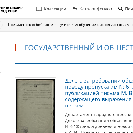
Главная
Коллекции
Каталог фондов
Пои
навигация
Президентская библиотека – учителям: обучение с использованием 
ГОСУДАРСТВЕННЫЙ И ОБЩЕС
Государственный
Дело о затребовании объя
поводу пропуска им № 6 "
и
публикацией письма М. В
общественный
содержащего выражения,
деятель
церкви
Департамент народного просве
Дело о затребовании объяснений
№ 6 "Журнала древней и новой с
к И. И. Шувалову, содержащего