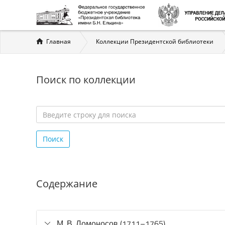
Вы
Главная
Коллекции Президентской библиотеки
здесь
Поиск по коллекции
Введите
строку
Поиск
для
поиска
*
Содержание
М. В. Ломоносов (1711–1765)