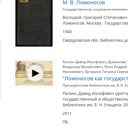
М. В. Ломоносов
Государственное социально-экономич
Васецкий, Григорий Степанович (
Ломоносов. Москва : Государств
1940
Свердловская обл. библиотека д
Раскин Давид Иосифович
,
Дьяконова 
Владимир Михайлович
,
Осин Андрей 
Николаевич
,
Буторина Татьяна Серге
"Ломоносов как государс
Президентская библиотека им. Б. Н. 
Раскин, Давид Иосифович (доктор
государственный и общественны
библиотека им. Б. Н. Ельцина, 20
2011
ПБ