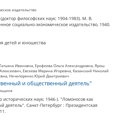
еское издательство
доктор философских наук; 1904-1983). М. В.
енное социально-экономическое издательство, 1940.
ля детей и юношества
Татьяна Ивановна
,
Ерофеева Ольга Александровна
,
Ярош
Алексеевич
,
Евсеева Марина Игоревна
,
Казанский Николай
евна
,
Нечипоренко Юрий Дмитриевич
твенный и общественный деятель"
Ельцина
 исторических наук; 1946-). "Ломоносов как
й деятель". Санкт-Петербург : Президентская
11.