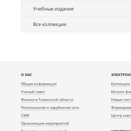
Учебные издания
Все коллекции
Карта
О НАС
ЭЛЕКТРОН
сайта
Общая информация
Коллекции
Ученый совет
Каталог фо
Филиал в Тюменской области
Новые пос
Региональная и зарубежная сеть
Формирован
СМИ
Центр ска
Организация мероприятий