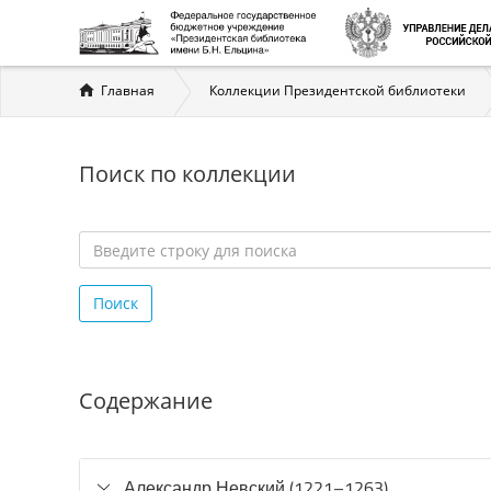
Вы
Главная
Коллекции Президентской библиотеки
здесь
Поиск по коллекции
Введите
строку
Поиск
для
поиска
*
Содержание
Александр Невский (1221–1263)