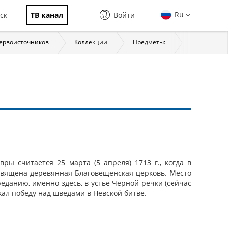
Ru
ск
ТВ канал
Войти
первоисточников
Коллекции
Предметы:
История
ры считается 25 марта (5 апреля) 1713 г., когда в
священа деревянная Благовещенская церковь. Место
еданию, именно здесь, в устье Чёрной речки (сейчас
жал победу над шведами в Невской битве.