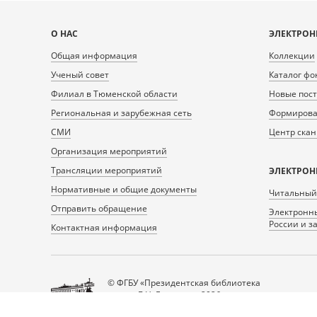
Карта
О НАС
ЭЛЕКТРОН
сайта
Общая информация
Коллекции
Ученый совет
Каталог фо
Филиал в Тюменской области
Новые пос
Региональная и зарубежная сеть
Формирован
СМИ
Центр ска
Организация мероприятий
Трансляции мероприятий
ЭЛЕКТРОН
Нормативные и общие документы
Читальный
Отправить обращение
Электронны
России и з
Контактная информация
© ФГБУ «Президентская библиотека
имени Б.Н. Ельцина», 2026
Все права защищены.