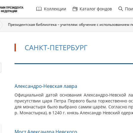
Главная
Коллекции
Каталог фондов
Пои
навигация
Президентская библиотека – учителям: обучение с использованием 
САНКТ-ПЕТЕРБУРГ
Санкт-
Александро-Невская лавра
Петербург
Официальной датой основания Александро-Невской лав
присутствии царя Петра Первого была торжественно о
для монастыря было выбрано самим царём. Согласно пр
р. Монастырка), в 1240 г. князь Александр Невский одер
Мост Александра Невского