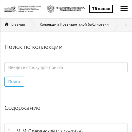
ТВ канал
Вы
Главная
Коллекции Президентской библиотеки
През
здесь
Поиск по коллекции
Введите
строку
Поиск
для
поиска
*
Содержание
М. М. Сперанский (1772–1839)