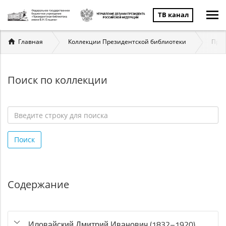
ТВ канал
Вы
Главная
Коллекции Президентской библиотеки
През
здесь
Поиск по коллекции
Введите
строку
Поиск
для
поиска
*
Содержание
Иловайский Дмитрий Иванович (1832–1920)