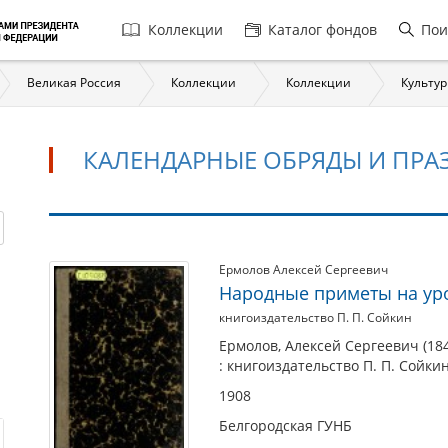
Главная
Коллекции
Каталог фондов
Пои
навигация
Великая Россия
Коллекции
Коллекции
Культур
КАЛЕНДАРНЫЕ ОБРЯДЫ И ПРА
Календарные
Ермолов Алексей Сергеевич
Народные приметы на ур
обряды
книгоиздательство П. П. Сойкин
и
праздники
Ермолов, Алексей Сергеевич (18
: книгоиздательство П. П. Сойкин,
1908
Белгородская ГУНБ