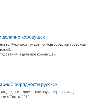
и делание коровушек
ество. Рукописи трудов по Новгородской губернии
ьклор).
олядования и делание коровушек.
дарной обрядности русских
кандидат исторических наук). Зерновой код в
ких. Томск, 2010.