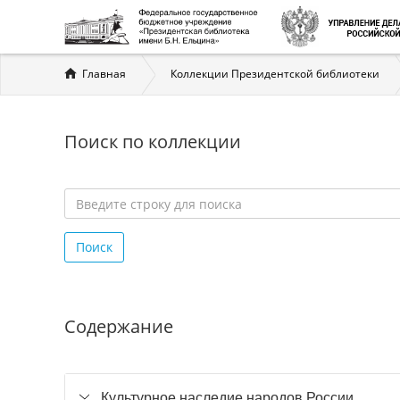
Вы
Главная
Коллекции Президентской библиотеки
здесь
Поиск по коллекции
Введите
строку
Поиск
для
поиска
*
Содержание
Культурное наследие народов России