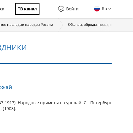
Ru
ск
ТВ канал
Войти
ное наследие народов России
Обычаи, обряды, праздники. Народ
ЗДНИКИ
ожай
47-1917). Народные приметы на урожай. С. -Петербург
 [1908].