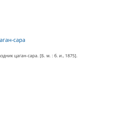
аган-сара
ник цаган-сара. [Б. м. : б. и., 1875].