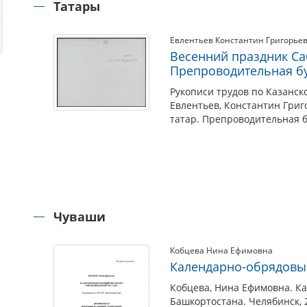
Татары
Евлентьев Константин Григорье
Весенний праздник Саб
Препроводительная бу
Рукописи трудов по Казанско
Евлентьев, Константин Григ
татар. Препроводительная б
Чуваши
Кобцева Нина Ефимовна
Календарно-обрядовы
Кобцева, Нина Ефимовна. К
Башкортостана. Челябинск, 