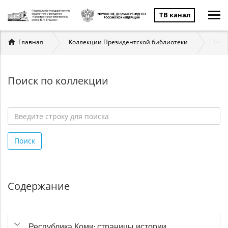
ТВ канал
Вы
Главная
Коллекции Президентской библиотеки
Госу
здесь
Поиск по коллекции
Введите
строку
Поиск
для
поиска
*
Содержание
Республика Коми: страницы истории