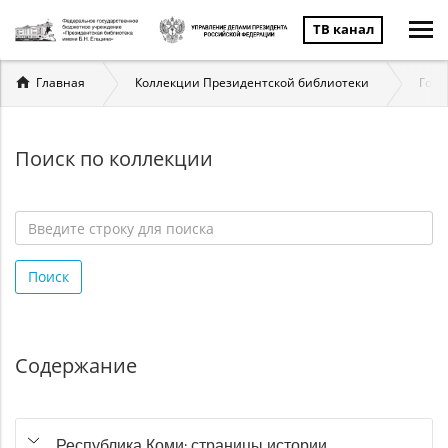
ТВ канал
Вы
Главная
Коллекции Президентской библиотеки
Госу
здесь
Поиск по коллекции
Введите
строку
Поиск
для
поиска
*
Содержание
Республика Коми: страницы истории