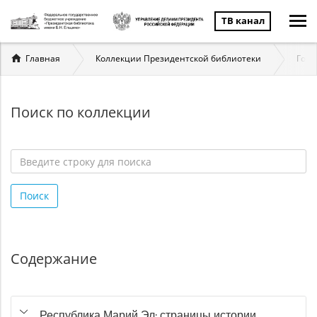
ТВ канал
Вы
Главная
Коллекции Президентской библиотеки
Госу
здесь
Поиск по коллекции
Введите
строку
Поиск
для
поиска
*
Содержание
Республика Марий Эл: страницы истории