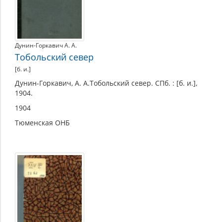
Дунин-Горкавич А. А.
Тобольский север
[б. и.]
Дунин-Горкавич, А. А.Тобольский север. СПб. : [б. и.],
1904.
1904
Тюменская ОНБ