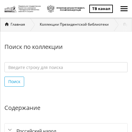
ТВ канал
Вы
Главная
Коллекции Президентской библиотеки
През
здесь
Поиск по коллекции
Введите
строку
Поиск
для
поиска
*
Содержание
Российский народ