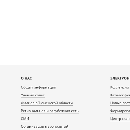
экономики
межотраслевых
комплексов
Карта
О НАС
ЭЛЕКТРОН
сайта
Общая информация
Коллекции
Ученый совет
Каталог фо
Филиал в Тюменской области
Новые пос
Региональная и зарубежная сеть
Формирован
СМИ
Центр ска
Организация мероприятий