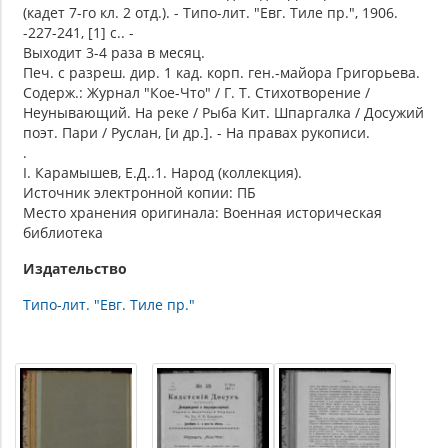
(кадет 7-го кл. 2 отд.). - Типо-лит. "Евг. Тиле пр.", 1906.
-227-241, [1] с.. -
Выходит 3-4 раза в месяц.
Печ. с разреш. дир. 1 кад. корп. ген.-майора Григорьева.
Содерж.: Журнал "Кое-Что" / Г. Т. Стихотворение /
Неунывающий. На реке / Рыба Кит. Шпаргалка / Досужий
поэт. Пари / Руслан, [и др.]. - На правах рукописи.
.
I. Карамышев, Е.Д..1. Народ (коллекция).
Источник электронной копии: ПБ
Место хранения оригинала: Военная историческая
библиотека
Издательство
Типо-лит. "Евг. Тиле пр."