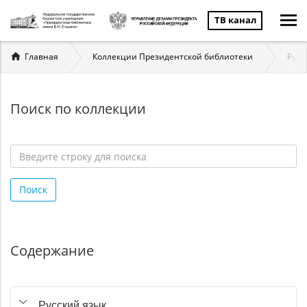
ТВ канал
Вы
Главная
Коллекции Президентской библиотеки
Русс
здесь
Поиск по коллекции
Введите
строку
Поиск
для
поиска
*
Содержание
Русский язык