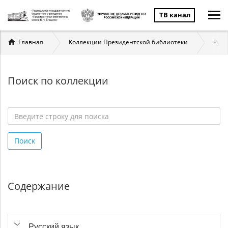
ТВ канал
Вы
Главная
Коллекции Президентской библиотеки
Русс
здесь
Поиск по коллекции
Введите
строку
Поиск
для
поиска
*
Содержание
Русский язык