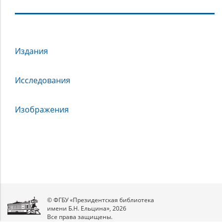
Слово
Издания
о
полку
Игореве
Исследования
Изображения
© ФГБУ «Президентская библиотека
имени Б.Н. Ельцина», 2026
Все права защищены.