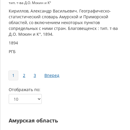
тип. т-ва Д.О. Мокин и К°
Кириллов, Александр Васильевич. Географическо-
статистический словарь Амурской и Приморской
областей, со включением некоторых пунктов
сопредельных с ними стран. Благовещенск : тип. т-ва
Д.О. Мокин и К°, 1894.
1894
РГБ
Страницы
1
2
3
Вперед
Отображать по
Амурская область