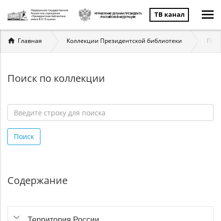
ТВ канал
Вы
Главная
Коллекции Президентской библиотеки
През
здесь
Поиск по коллекции
Введите
строку
Поиск
для
поиска
*
Содержание
Территория России