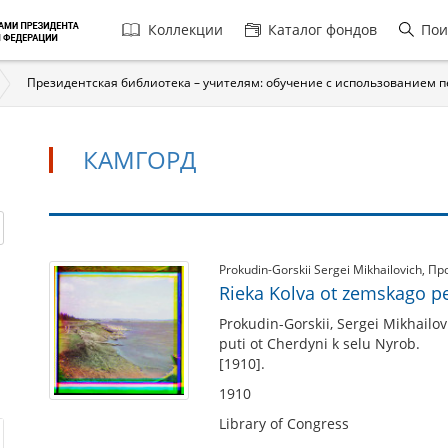
Главная
Коллекции
Каталог фондов
Пои
навигация
Президентская библиотека – учителям: обучение с использованием 
КАМГОРД
Камгорд
Prokudin-Gorskii Sergei Mikhailovich
,
Пр
Rieka Kolva ot zemskago pe
Prokudin-Gorskii, Sergei Mikhailo
puti ot Cherdyni k selu Nyrob.
[1910].
1910
Library of Congress