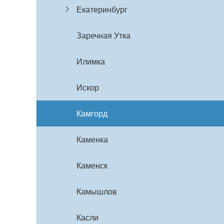
Екатеринбург
Заречная Утка
Илимка
Искор
Камгорд
Каменка
Каменск
Камышлов
Касли