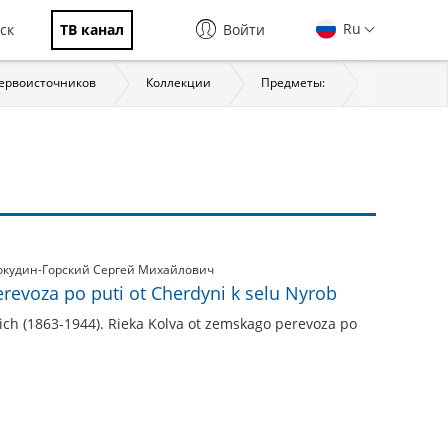
Ru
ск
ТВ канал
Войти
первоисточников
Коллекции
Предметы:
История
окудин-Горский Сергей Михайлович
revoza po puti ot Cherdyni k selu Nyrob
vich (1863-1944). Rieka Kolva ot zemskago perevoza po