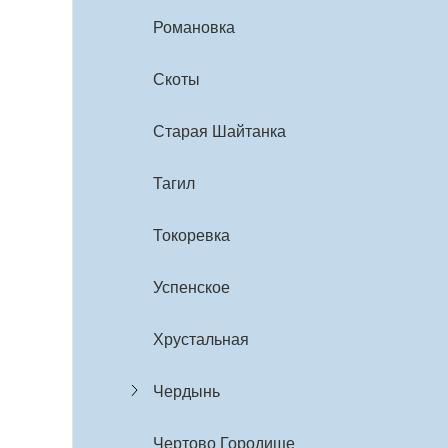
Романовка
Скоты
Старая Шайтанка
Тагил
Токоревка
Успенское
Хрустальная
Чердынь
Чертово Городище