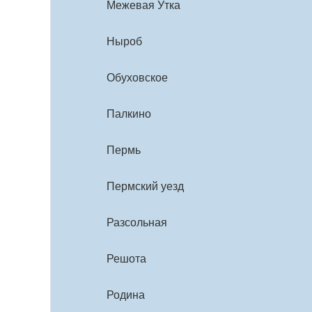
Межевая Утка
Ныроб
Обуховское
Палкино
Пермь
Пермский уезд
Разсольная
Решота
Родина