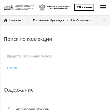
ТВ канал
Вы
Главная
Коллекции Президентской библиотеки
През
здесь
Поиск по коллекции
Введите
строку
Поиск
для
поиска
*
Содержание
Территория России