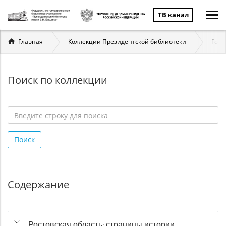
ТВ канал
Вы
Главная
Коллекции Президентской библиотеки
Госу
здесь
Поиск по коллекции
Введите
строку
Поиск
для
поиска
*
Содержание
Ростовская область: страницы истории