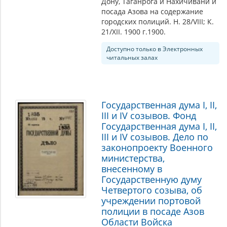
Дону, Таганрога и Нахичивани и
посада Азова на содержание
городских полиций. Н. 28/VIII; К.
21/XII. 1900 г.1900.
Доступно только в Электронных
читальных залах
Государственная дума I, II,
III и IV созывов. Фонд
Государственная дума I, II,
III и IV созывов. Дело по
законопроекту Военного
министерства,
внесенному в
Государственную думу
Четвертого созыва, об
учреждении портовой
полиции в посаде Азов
Области Войска