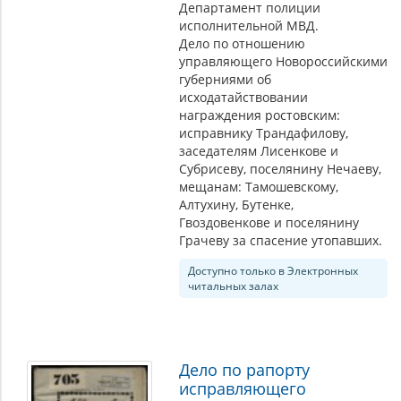
Департамент полиции
исполнительной МВД.
Дело по отношению
управляющего Новороссийскими
губерниями об
исходатайствовании
награждения ростовским:
исправнику Трандафилову,
заседателям Лисенкове и
Субрисеву, поселянину Нечаеву,
мещанам: Тамошевскому,
Алтухину, Бутенке,
Гвоздовенкове и поселянину
Грачеву за спасение утопавших.
Доступно только в Электронных
читальных залах
Дело по рапорту
исправляющего