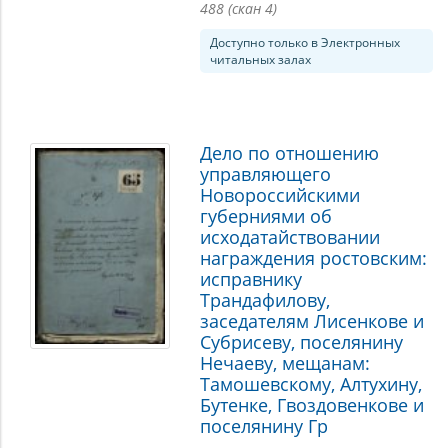
488 (скан 4)
Доступно только в Электронных
читальных залах
Дело по отношению
управляющего
Новороссийскими
губерниями об
исходатайствовании
награждения ростовским:
исправнику
Трандафилову,
заседателям Лисенкове и
Субрисеву, поселянину
Нечаеву, мещанам:
Тамошевскому, Алтухину,
Бутенке, Гвоздовенкове и
поселянину Гр