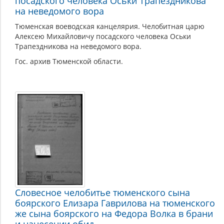
посадского человека Оськи Трапездникова
на неведомого вора
Тюменская воеводская канцелярия. Челобитная царю
Алексею Михайловичу посадского человека Оськи
Трапездникова на неведомого вора.
Гос. архив Тюменской области.
Словесное челобитье тюменского сына
боярского Елизара Гаврилова на тюменского
же сына боярского на Федора Волка в брани