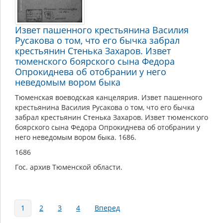
Извет пашенного крестьянина Василия
Русакова о том, что его бычка забрал
крестьянин Стенька Захаров. Извет
тюменского боярского сына Федора
Опрокиднева об отобрании у него
неведомым вором быка
Тюменская воеводская канцелярия. Извет пашенного
крестьянина Василия Русакова о том, что его бычка
забрал крестьянин Стенька Захаров. Извет тюменского
боярского сына Федора Опрокиднева об отобрании у
него неведомым вором быка. 1686.
1686
Гос. архив Тюменской области.
Страницы
1
2
3
4
Вперед