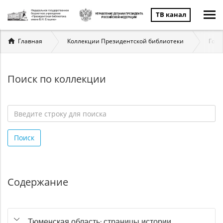
ТВ канал
Вы
Главная
Коллекции Президентской библиотеки
Госу
здесь
Поиск по коллекции
Введите
строку
Поиск
для
поиска
*
Содержание
Тюменская область: страницы истории