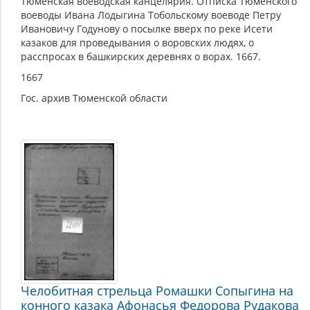
Тюменская воеводская канцелярия. Отписка Тюменского
воеводы Ивана Лодыгина Тобольскому воеводе Петру
Ивановичу Годунову о посылке вверх по реке Исети
казаков для проведывания о воровских людях, о
расспросах в башкирских деревнях о ворах. 1667.
1667
Гос. архив Тюменской области
Челобитная стрельца Ромашки Сопыгина на
конного казака Афонасья Федорова Рудакова