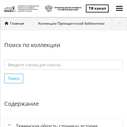
ТВ канал
Вы
Главная
Коллекции Президентской библиотеки
Госу
здесь
Поиск по коллекции
Введите
строку
Поиск
для
поиска
*
Содержание
Тюменская область: страницы истории