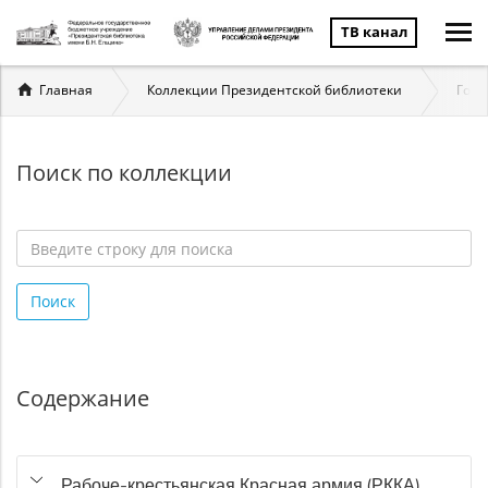
ТВ канал
Вы
Главная
Коллекции Президентской библиотеки
Госу
здесь
Поиск по коллекции
Введите
строку
Поиск
для
поиска
*
Содержание
Рабоче-крестьянская Красная армия (РККА)