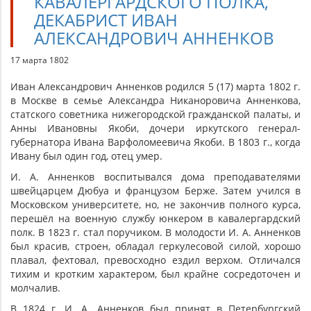
КАВАЛЕРГАРДСКОГО ПОЛКА,
ДЕКАБРИСТ ИВАН
АЛЕКСАНДРОВИЧ АННЕНКОВ
17 марта 1802
Иван Александрович Анненков родился 5 (17) марта 1802 г.
в Москве в семье Александра Никаноровича Анненкова,
статского советника нижегородской гражданской палаты, и
Анны Ивановны Якоби, дочери иркутского генерал-
губернатора Ивана Варфоломеевича Якоби. В 1803 г., когда
Ивану был один год, отец умер.
И. А. Анненков воспитывался дома преподавателями
швейцарцем Дюбуа и французом Берже. Затем учился в
Московском университете, но, не закончив полного курса,
перешёл на военную службу юнкером в кавалергардский
полк. В 1823 г. стал поручиком. В молодости И. А. Анненков
был красив, строен, обладал геркулесовой силой, хорошо
плавал, фехтовал, превосходно ездил верхом. Отличался
тихим и кротким характером, был крайне сосредоточен и
молчалив.
В 1824 г. И. А. Анненков был принят в Петербургский