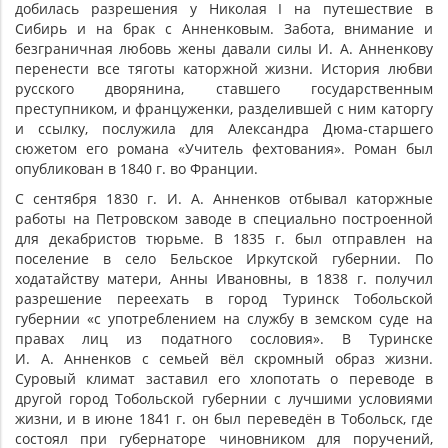
добилась разрешения у Николая I на путешествие в
Сибирь и на брак с Анненковым. Забота, внимание и
безграничная любовь жены давали силы И. А. Анненкову
перенести все тяготы каторжной жизни. История любви
русского дворянина, ставшего государственным
преступником, и француженки, разделившей с ним каторгу
и ссылку, послужила для Александра Дюма-старшего
сюжетом его романа «Учитель фехтования». Роман был
опубликован в 1840 г. во Франции.
С сентября 1830 г. И. А. Анненков отбывал каторжные
работы на Петровском заводе в специально построенной
для декабристов тюрьме. В 1835 г. был отправлен на
поселение в село Бельское Иркутской губернии. По
ходатайству матери, Анны Ивановны, в 1838 г. получил
разрешение переехать в город Туринск Тобольской
губернии «с употреблением на службу в земском суде на
правах лиц из податного сословия». В Туринске
И. А. Анненков с семьей вёл скромный образ жизни.
Суровый климат заставил его хлопотать о переводе в
другой город Тобольской губернии с лучшими условиями
жизни, и в июне 1841 г. он был переведён в Тобольск, где
состоял при губернаторе чиновником для поручений,