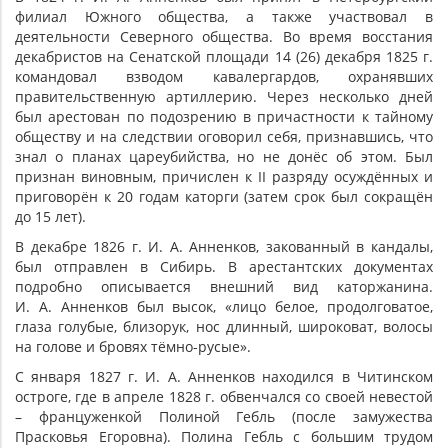
филиал Южного общества, а также участвовал в
деятельности Северного общества. Во время восстания
декабристов на Сенатской площади 14 (26) декабря 1825 г.
командовал взводом кавалергардов, охранявших
правительственную артиллерию. Через несколько дней
был арестован по подозрению в причастности к тайному
обществу и на следствии оговорил себя, признавшись, что
знал о планах цареубийства, но не донёс об этом. Был
признан виновным, причислен к II разряду осуждённых и
приговорён к 20 годам каторги (затем срок был сокращён
до 15 лет).
В декабре 1826 г. И. А. Анненков, закованный в кандалы,
был отправлен в Сибирь. В арестантских документах
подробно описывается внешний вид каторжанина.
И. А. Анненков был высок, «лицо белое, продолговатое,
глаза голубые, близорук, нос длинный, широковат, волосы
на голове и бровях тёмно-русые».
С января 1827 г. И. А. Анненков находился в Читинском
остроге, где в апреле 1828 г. обвенчался со своей невестой
– француженкой Полиной Гебль (после замужества
Прасковья Егоровна). Полина Гебль с большим трудом