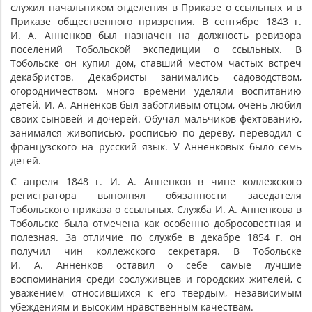
служил начальником отделения в Приказе о ссыльных и в
Приказе общественного призрения. В сентябре 1843 г.
И. А. Анненков был назначен на должность ревизора
поселений Тобольской экспедиции о ссыльных. В
Тобольске он купил дом, ставший местом частых встреч
декабристов. Декабристы занимались садоводством,
огородничеством, много времени уделяли воспитанию
детей. И. А. Анненков был заботливым отцом, очень любил
своих сыновей и дочерей. Обучал мальчиков фехтованию,
занимался живописью, росписью по дереву, переводил с
французского на русский язык. У Анненковых было семь
детей.
С апреля 1848 г. И. А. Анненков в чине коллежского
регистратора выполнял обязанности заседателя
Тобольского приказа о ссыльных. Служба И. А. Анненкова в
Тобольске была отмечена как особенно добросовестная и
полезная. За отличие по службе в декабре 1854 г. он
получил чин коллежского секретаря. В Тобольске
И. А. Анненков оставил о себе самые лучшие
воспоминания среди сослуживцев и городских жителей, с
уважением относившихся к его твёрдым, независимым
убеждениям и высоким нравственным качествам.