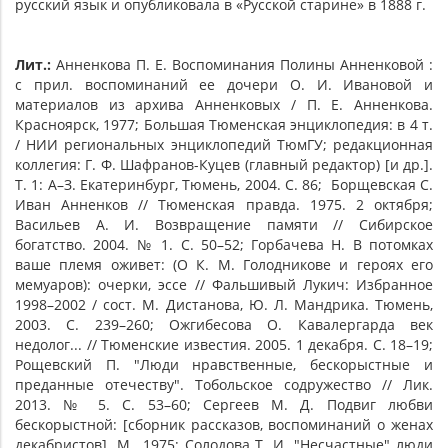
русский язык и опубликовала в «Русской старине» в 1888 г.
Лит.:
Анненкова П. Е. Воспоминания Полины Анненковой :
с прил. воспоминаний ее дочери О. И. Ивановой и
материалов из архива Анненковых / П. Е. Анненкова.
Красноярск, 1977; Большая Тюменская энциклопедия: в 4 т.
/ НИИ региональных энциклопедий ТюмГУ; редакционная
коллегия: Г. Ф. Шафранов-Куцев (главный редактор) [и др.].
Т. 1: А–З. Екатеринбург, Тюмень, 2004. С. 86; Борщевская С.
Иван Анненков // Тюменская правда. 1975. 2 октября;
Васильев А. И. Возвращение памяти // Сибирское
богатство. 2004. № 1. С. 50–52; Горбачева Н. В потомках
ваше племя оживет: (О К. М. Голодникове и героях его
мемуаров): очерки, эссе // Фальшивый Лукич: Избранное
1998–2002 / сост. М. Дистанова, Ю. Л. Мандрика. Тюмень,
2003. С. 239–260; Ожгибесова О. Кавалергарда век
недолог... // Тюменские известия. 2005. 1 декабря. С. 18–19;
Рощевский П. "Люди нравственные, бескорыстные и
преданные отечеству". Тобольское содружество // Лик.
2013. № 5. С. 53–60; Сергеев М. Д. Подвиг любви
бескорыстной: [сборник рассказов, воспоминаний о женах
декабристов]. М., 1975; Солодова Т. И. "Несчастные" люди