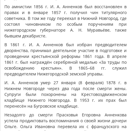
По амнистии 1856 г. И. А. Анненков был восстановлен в
правах и в январе 1857 г. получил чин титулярного
советника. В том же году переехал в Нижний Новгород, где
состоял чиновником по особым поручениям при
нижегородском губернаторе А. Н. Муравьёве, также
бывшем декабристе.
В 1861 г. И. А. Анненков был избран предводителем
дворянства, принимал деятельное участие в подготовке и
проведении крестьянской реформы 1861 года. В апреле
1861 г. был награждён серебряной медалью «За труды по
освобождению крестьян». В 1865–68 гг. служил
предводителем Нижегородской земской управы.
И. А. Анненков умер 27 января (8 февраля) 1878 г. в
Нижнем Новгороде через два года после смерти жены.
Супруги были похоронены на Крестовоздвиженском
кладбище Нижнего Новгорода. В 1953 г. их прах был
перенесён на Бугровское кладбище.
Незадолго до смерти Прасковья Егоровна Анненкова
успела продиктовать воспоминания о своей жизни дочери
Ольге. Ольга Ивановна перевела их с французского на