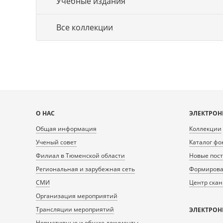
Учебные издания
Все коллекции
Карта
О НАС
ЭЛЕКТРОН
сайта
Общая информация
Коллекции
Ученый совет
Каталог фо
Филиал в Тюменской области
Новые пос
Региональная и зарубежная сеть
Формирован
СМИ
Центр ска
Организация мероприятий
Трансляции мероприятий
ЭЛЕКТРОН
Нормативные и общие документы