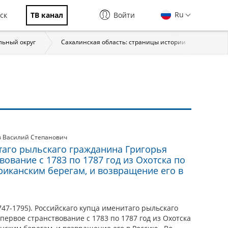
Ru
ск
ТВ канал
Войти
льный округ
Сахалинская область: страницы истории
Все 
в Василий Степанович
таго рыльскаго гражданина Григорья
ование с 1783 по 1787 год из Охотска по
риканским берегам, и возвращение его в
47-1795). Российскаго купца именитаго рыльскаго
ервое странствование с 1783 по 1787 год из Охотска