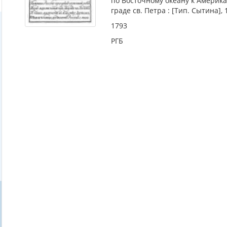
по Восточному океану к Америка
граде св. Петра : [Тип. Сытина], 
1793
РГБ