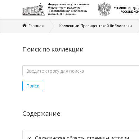
Вы
Главная
Коллекции Президентской библиотеки
здесь
Поиск по коллекции
Введите
строку
Поиск
для
поиска
*
Содержание
Сахалинская область: страницы истории