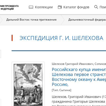
Главная
Коллекции
Каталог фондов
Пои
навигация
Дальний Восток: точка притяжения
Дальневосточный федера
ЭКСПЕДИЦИЯ Г. И. ШЕЛЕХОВА
Экспедиция
Шелехов Григорий Иванович
,
Сопико
Российскаго купца имени
Г.
Шелехова первое странств
И.
Восточному океану к Аме
Шелехова
Россию,
[Тип. Сытина]
Шелехов, Григорий Иванович (17
гражданина Григорья Шелехова п