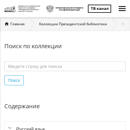
ТВ канал
Вы
Главная
Коллекции Президентской библиотеки
Русс
здесь
Поиск по коллекции
Введите
строку
Поиск
для
поиска
*
Содержание
Русский язык