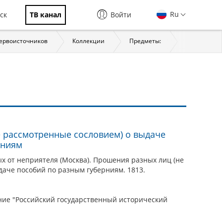
Ru
ск
ТВ канал
Войти
первоисточников
Коллекции
Предметы:
История
 рассмотренные сословием) о выдаче
рниям
 от неприятеля (Москва). Прошения разных лиц (не
даче пособий по разным губерниям. 1813.
ие "Российский государственный исторический