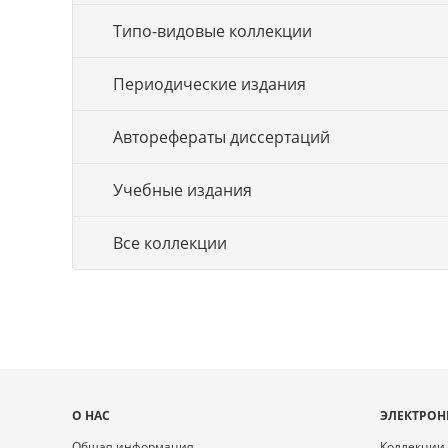
Типо-видовые коллекции
Периодические издания
Авторефераты диссертаций
Учебные издания
Все коллекции
Карта
О НАС
ЭЛЕКТРОН
сайта
Общая информация
Коллекции