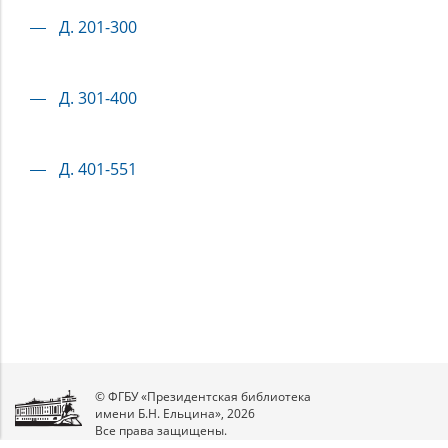
функции переданы Комиссии для разбора прошений. В
фонде РГИА хранится 533 дела, включающих в себя
Д. 201-300
материалы по следующим вопросам: об учреждении,
деятельности и закрытии «Сословия», о пожертвованиях,
внесённых в «Сословие» разными лицами, о выдаче
Д. 301-400
пособий разным лицам (по губерниям), прошения о
выдаче пособий; а также списки лиц, получивших
пособия (в алфавитном порядке). Кроме того размещены
материалы Комиссии для разбора прошений: журналы
Д. 401-551
заседаний; прошения разных лиц о выдаче пособий (по
г. Москве); списки и алфавиты подавших прошения о
пособии.
© ФГБУ «Президентская библиотека
имени Б.Н. Ельцина», 2026
Все права защищены.