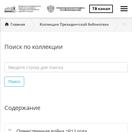
ТВ канал
Вы
Главная
Коллекции Президентской библиотеки
През
здесь
Поиск по коллекции
Введите
строку
Поиск
для
поиска
*
Содержание
Отечественная война 1812 года