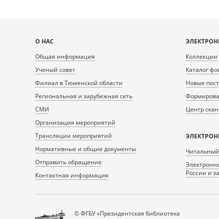
Карта
О НАС
ЭЛЕКТРОН
сайта
Общая информация
Коллекции
Ученый совет
Каталог фо
Филиал в Тюменской области
Новые пос
Региональная и зарубежная сеть
Формирован
СМИ
Центр ска
Организация мероприятий
Трансляции мероприятий
ЭЛЕКТРОН
Нормативные и общие документы
Читальный
Отправить обращение
Электронны
России и з
Контактная информация
© ФГБУ «Президентская библиотека