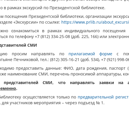
о в рамках экскурсий по Президентской библиотеке.
м посещения Президентской библиотеки, организации экскурс
азделе «Экскурсии» по ссылке:
https://www.prlib.ru/about_excurs
жно ознакомиться в рамках индивидуального посещения П
ся по телефону +7 (812) 334-25-08 (доб. 225, 166) или электро
едставителей СМИ
тацию просим направлять по
прилагаемой форме
с по
тьяне Печниковой, тел.: (812) 305-16-21 (доб. 534), +7 (921) 998-0
ходимо предоставить данные: ФИО, дата рождения, паспорт (с
акже наименование СМИ, перечень проносимой аппаратуры, ко
 представителей СМИ, что направлять
заявки на 
ременно
.
библиотеку осуществляется только по
предварительной регис
 для участников мероприятия – через подъезд № 1.