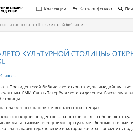
Главная
Коллекции
Каталог фондов
Пои
навигация
й столицы» открыта в Президентской библиотеке
«ЛЕТО КУЛЬТУРНОЙ СТОЛИЦЫ» ОТКР
КЕ
иблиотека
ода в Президентской библиотеке открыта мультимедийная выст
печатным СМИ Санкт-Петербургского отделения Союза журнал
й столицы.
на плазменных панелях и выставочных стендах.
ских фотокорреспондентов – короткое и волшебное лето ку
тивалями и тихими вечерними прогулками, белыми ночами 
 окрыляет, дарит вдохновение и которое хочется запомнить надо