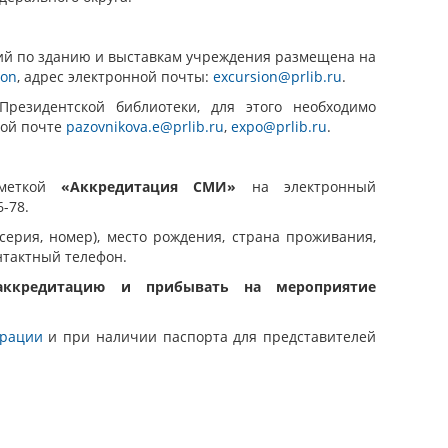
ий по зданию и выставкам учреждения размещена на
ion
, адрес электронной почты:
excursion@prlib.ru
.
резидентской библиотеки, для этого необходимо
нной почте
pazovnikova.e@prlib.ru
,
expo@prlib.ru
.
меткой
«Аккредитация СМИ»
на электронный
6-78.
ерия, номер), место рождения, страна проживания,
нтактный телефон.
аккредитацию и прибывать на мероприятие
трации
и при наличии паспорта для представителей