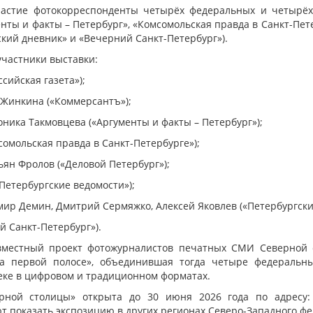
астие фотокорреспонденты четырёх федеральных и четырёх г
нты и факты – Петербург», «Комсомольская правда в Санкт-Пете
ский дневник» и «Вечерний Санкт-Петербург»).
участники выставки:
ссийская газета»);
 Жинкина («Коммерсантъ»);
оника Такмовцева («Аргументы и факты – Петербург»);
сомольская правда в Санкт-Петербурге»);
ьян Фролов («Деловой Петербург»);
Петербургские ведомости»);
имир Демин, Дмитрий Сермяжко, Алексей Яковлев («Петербургски
й Санкт-Петербург»).
вместный проект фотожурналистов печатных СМИ Северной с
на первой полосе», объединившая тогда четыре федеральны
еке в цифровом и традиционном форматах.
урной столицы» открыта до 30 июня 2026 года по адресу: 
 показать экспозицию в других регионах Северо-Западного фе