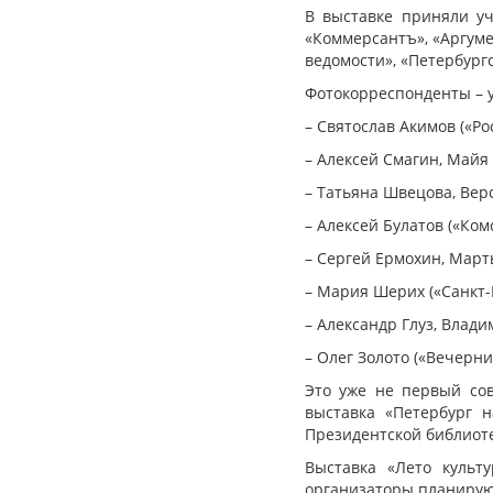
В выставке приняли уч
«Коммерсантъ», «Аргуме
ведомости», «Петербург
Фотокорреспонденты – 
– Святослав Акимов («Ро
– Алексей Смагин, Майя
– Татьяна Швецова, Вер
– Алексей Булатов («Ком
– Сергей Ермохин, Март
– Мария Шерих («Санкт-
– Александр Глуз, Влад
– Олег Золото («Вечерни
Это уже не первый со
выставка «Петербург 
Президентской библиот
Выставка «Лето культ
организаторы планируют