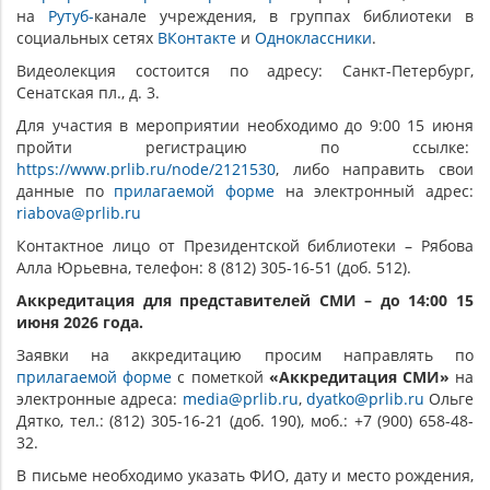
на
Рутуб-
канале учреждения, в группах библиотеки в
социальных сетях
ВКонтакте
и
Одноклассники
.
Видеолекция состоится по адресу: Санкт-Петербург,
Сенатская пл., д. 3.
Для участия в мероприятии необходимо до 9:00 15 июня
пройти регистрацию по ссылке:
https://www.prlib.ru/node/2121530
, либо направить свои
данные по
прилагаемой форме
на электронный адрес:
riabova@prlib.ru
Контактное лицо от Президентской библиотеки – Рябова
Алла Юрьевна, телефон: 8 (812) 305-16-51 (доб. 512).
Аккредитация для представителей СМИ – до 14:00 15
июня 2026 года.
Заявки на аккредитацию просим направлять по
прилагаемой форме
с пометкой
«Аккредитация СМИ»
на
электронные адреса:
media@prlib.ru
,
dyatko@prlib.ru
Ольге
Дятко, тел.: (812) 305-16-21 (доб. 190), моб.: +7 (900) 658-48-
32.
В письме необходимо указать ФИО, дату и место рождения,