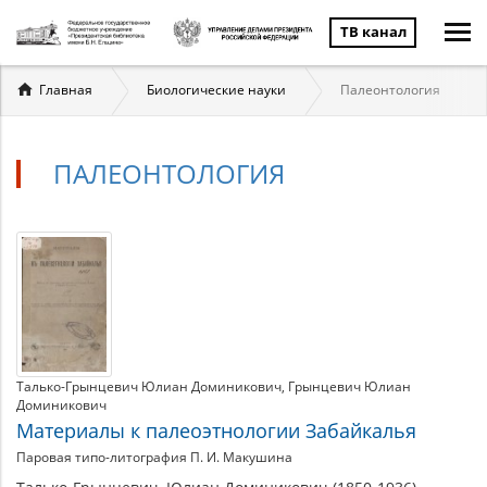
ТВ канал
Вы
Главная
Биологические науки
Палеонтология
здесь
ПАЛЕОНТОЛОГИЯ
Палеонтология
Материалы
по
теме
Талько-Грынцевич Юлиан Доминикович
Грынцевич Юлиан
Доминикович
Материалы к палеоэтнологии Забайкалья
Паровая типо-литография П. И. Макушина