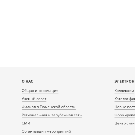
Карта
О НАС
ЭЛЕКТРОН
сайта
Общая информация
Коллекции
Ученый совет
Каталог фо
Филиал в Тюменской области
Новые пос
Региональная и зарубежная сеть
Формирован
СМИ
Центр ска
Организация мероприятий