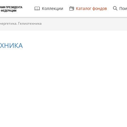
Главная
Коллекции
Каталог фондов
Пои
навигация
нергетика. Гелиотехника
ЕХНИКА