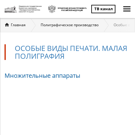
ТВ канал
Вы
Главная
Полиграфическое производство
Особые вид
здесь
ОСОБЫЕ ВИДЫ ПЕЧАТИ. МАЛАЯ
ПОЛИГРАФИЯ
Особые
Множительные аппараты
виды
печати.
Малая
полиграфия