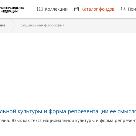
Главная
Коллекции
Каталог фондов
Пои
навигация
ние
Социальная философия
альной культуры и форма репрезентации ее смыс
овна. Язык как текст национальной культуры и форма репрезен