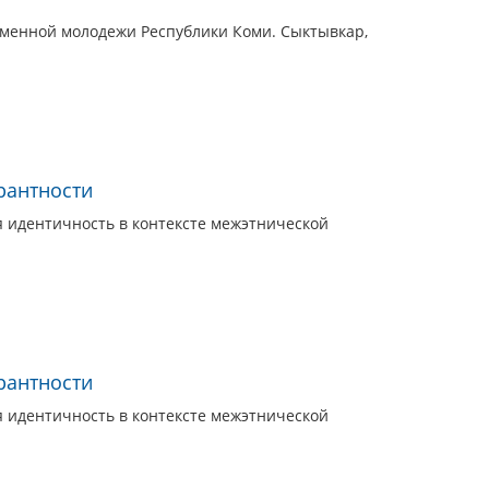
еменной молодежи Республики Коми. Сыктывкар,
рантности
я идентичность в контексте межэтнической
рантности
я идентичность в контексте межэтнической