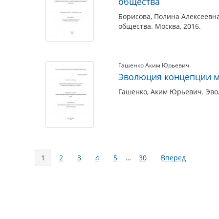
общества
Борисова, Полина Алексеевн
общества. Москва, 2016.
Гашенко Аким Юрьевич
Эволюция концепции м
Гашенко, Аким Юрьевич. Эво
Страницы
1
2
3
4
5
…
30
Вперед