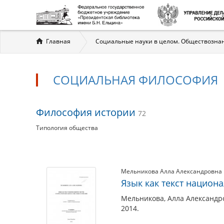
Вы
Главная
Социальные науки в целом. Обществозна
здесь
СОЦИАЛЬНАЯ ФИЛОСОФИЯ
Социальная
Философия истории
72
философия
Типология общества
Материалы
Мельникова Алла Александровна
Язык как текст национ
по
теме
Мельникова, Алла Александр
2014.