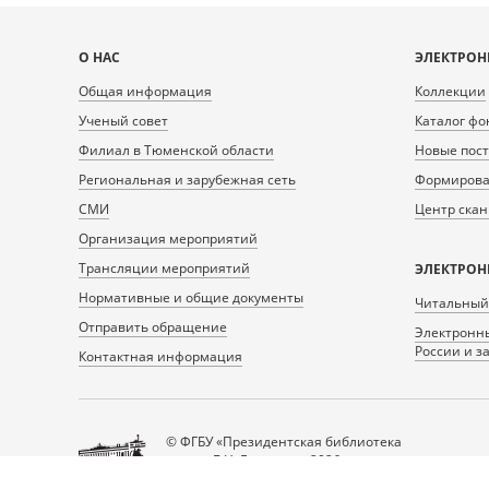
Карта
О НАС
ЭЛЕКТРОН
сайта
Общая информация
Коллекции
Ученый совет
Каталог фо
Филиал в Тюменской области
Новые пос
Региональная и зарубежная сеть
Формирован
СМИ
Центр ска
Организация мероприятий
Трансляции мероприятий
ЭЛЕКТРОН
Нормативные и общие документы
Читальный
Отправить обращение
Электронны
России и з
Контактная информация
© ФГБУ «Президентская библиотека
имени Б.Н. Ельцина», 2026
Все права защищены.