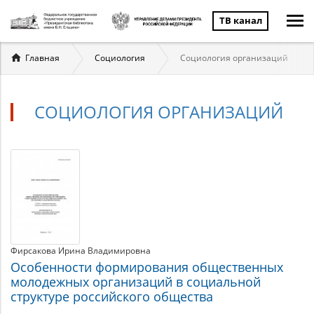
ТВ канал
Вы
Главная
Социология
Социология организаций
здесь
СОЦИОЛОГИЯ ОРГАНИЗАЦИЙ
Социология
Материалы
по
организаций
теме
Фирсакова Ирина Владимировна
Особенности формирования общественных
молодежных организаций в социальной
структуре российского общества