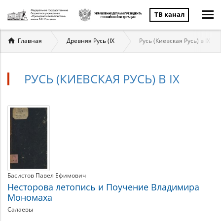
ТВ канал
Вы
Главная
Древняя Русь (IX
Русь (Киевская Русь) в IX
здесь
РУСЬ (КИЕВСКАЯ РУСЬ) В IX
Русь
Материалы
по
(Киевская
теме
Русь)
в
Басистов Павел Ефимович
IX
Несторова летопись и Поучение Владимира
Мономаха
Салаевы