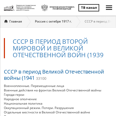
ТВ канал
Вы
Главная
Россия с октября 1917 г.
СССР в период Втор
здесь
СССР В ПЕРИОД ВТОРОЙ
МИРОВОЙ И ВЕЛИКОЙ
ОТЕЧЕСТВЕННОЙ ВОЙН (1939
СССР
СССР в период Великой Отечественной
войны (1941
33100
в
Военнопленные. Перемещенные лица
период
Военные действия на фронтах Великой Отечественной войны
Города-герои
Народное ополчение
Второй
Национальная политика
Оккупационный режим. Потери. Разрушения
мировой
Отдельные местности в Великой Отечественной войне