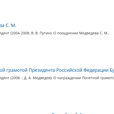
а С. М.
дент (2004-2008; В. В. Путин). О поощрении Медведева С. М..
й грамотой Президента Российской Федерации Бул
дент (2008- ; Д. А. Медведев). О награждении Почетной грамо