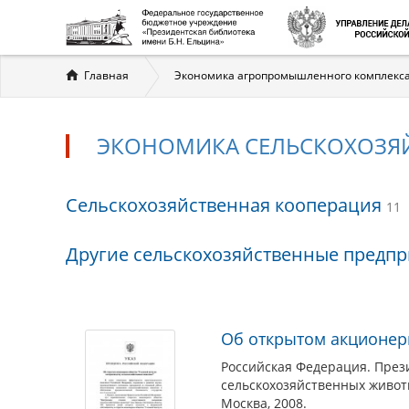
Вы
Главная
Экономика агропромышленного комплекса.
здесь
ЭКОНОМИКА СЕЛЬСКОХОЗЯ
Экономика
Сельскохозяйственная кооперация
11
сельскохозяйственн
Другие сельскохозяйственные предп
предприятий
Материалы
Об открытом акционер
по
Российская Федерация. Прези
теме
сельскохозяйственных живот
Москва, 2008.