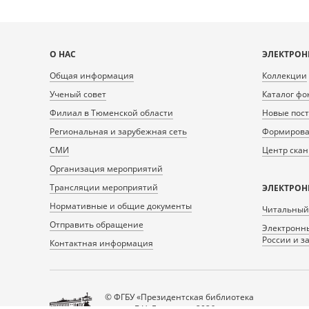
Карта
О НАС
ЭЛЕКТРОН
сайта
Общая информация
Коллекции
Ученый совет
Каталог фо
Филиал в Тюменской области
Новые пос
Региональная и зарубежная сеть
Формирован
СМИ
Центр ска
Организация мероприятий
Трансляции мероприятий
ЭЛЕКТРОН
Нормативные и общие документы
Читальный
Отправить обращение
Электронны
России и з
Контактная информация
© ФГБУ «Президентская библиотека
имени Б.Н. Ельцина», 2026