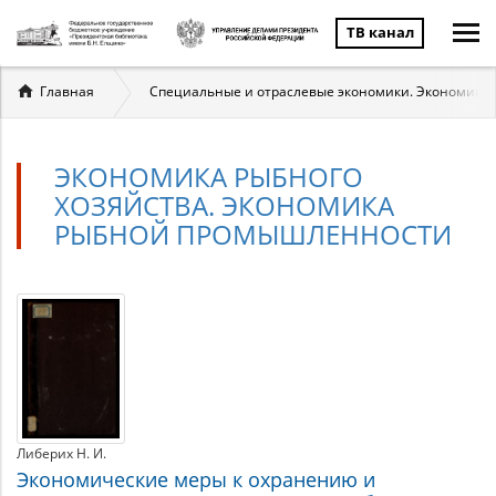
ТВ канал
Вы
Главная
Специальные и отраслевые экономики. Экономика 
здесь
ЭКОНОМИКА РЫБНОГО
ХОЗЯЙСТВА. ЭКОНОМИКА
РЫБНОЙ ПРОМЫШЛЕННОСТИ
Экономика
Материалы
по
рыбного
теме
хозяйства.
Экономика
Либерих Н. И.
рыбной
Экономические меры к охранению и