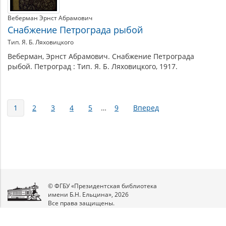
Веберман Эрнст Абрамович
Снабжение Петрограда рыбой
Тип. Я. Б. Ляховицкого
Веберман, Эрнст Абрамович. Снабжение Петрограда
рыбой. Петроград : Тип. Я. Б. Ляховицкого, 1917.
Страницы
1
2
3
4
5
…
9
Вперед
© ФГБУ «Президентская библиотека
имени Б.Н. Ельцина», 2026
Все права защищены.
Мы