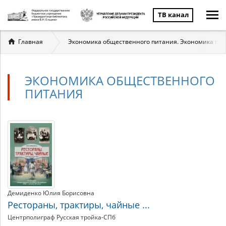
ТВ канал
Вы
Главная
Экономика общественного питания. Экономика гос
здесь
ЭКОНОМИКА ОБЩЕСТВЕННОГО
ПИТАНИЯ
Экономика
Материалы
по
общественного
теме
питания
Демиденко Юлия Борисовна
Рестораны, трактиры, чайные ...
Центрполиграф Русская тройка-СПб