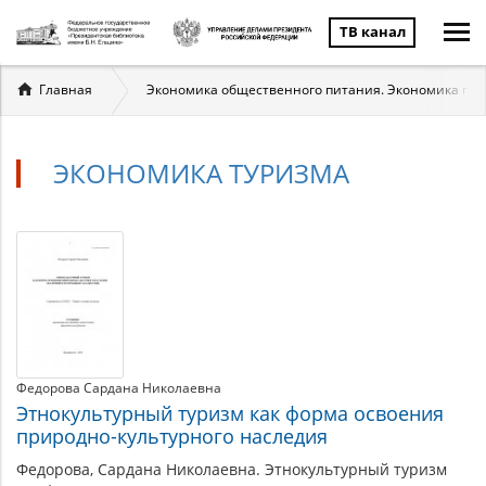
ТВ канал
Вы
Главная
Экономика общественного питания. Экономика гос
здесь
ЭКОНОМИКА ТУРИЗМА
Экономика
Материалы
по
туризма
теме
Федорова Сардана Николаевна
Этнокультурный туризм как форма освоения
природно-культурного наследия
Федорова, Сардана Николаевна. Этнокультурный туризм