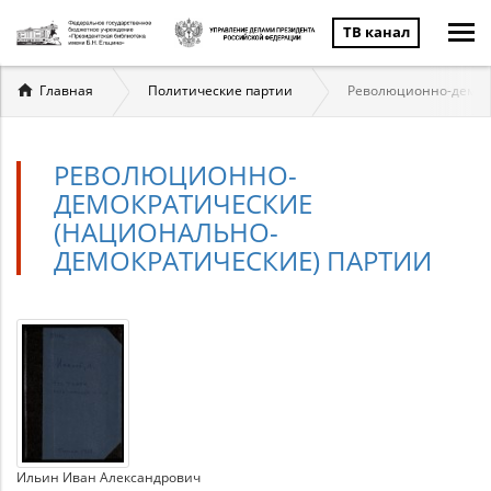
ТВ канал
Вы
Главная
Политические партии
Революционно-демокр
здесь
РЕВОЛЮЦИОННО-
ДЕМОКРАТИЧЕСКИЕ
(НАЦИОНАЛЬНО-
ДЕМОКРАТИЧЕСКИЕ) ПАРТИИ
Революционно-
Материалы
по
демократические
теме
(национально-
демократические)
Ильин Иван Александрович