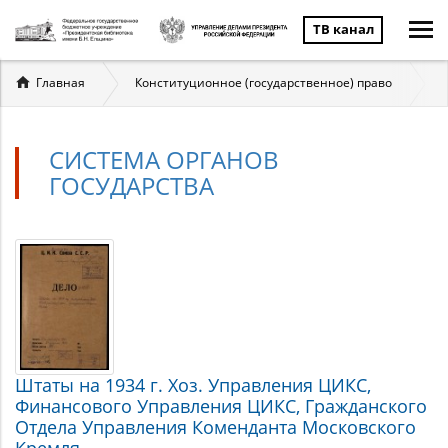
ТВ канал
Вы
Главная
Конституционное (государственное) право
здесь
СИСТЕМА ОРГАНОВ
ГОСУДАРСТВА
Система
Материалы
по
органов
теме
государства
Штаты на 1934 г. Хоз. Управления ЦИКС,
Финансового Управления ЦИКС, Гражданского
Отдела Управления Коменданта Московского
Кремля