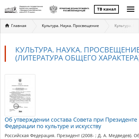
ТВ канал
Вы
Главная
Культура. Наука. Просвещение
Культура. На
здесь
КУЛЬТУРА. НАУКА. ПРОСВЕЩЕНИ
(ЛИТЕРАТУРА ОБЩЕГО ХАРАКТЕРА
Культура.
Материалы
по
Наука.
теме
Просвещение
(литература
Об утверждении состава Совета при Президенте
общего
Федерации по культуре и искусству
Российская Федерация. Президент (2008- ; Д. А. Медведев). 