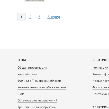
Страницы
1
2
3
Вперед
Карта
О НАС
ЭЛЕКТРОН
сайта
Общая информация
Коллекции
Ученый совет
Каталог фо
Филиал в Тюменской области
Новые пос
Региональная и зарубежная сеть
Формирован
СМИ
Центр ска
Организация мероприятий
Трансляции мероприятий
ЭЛЕКТРОН