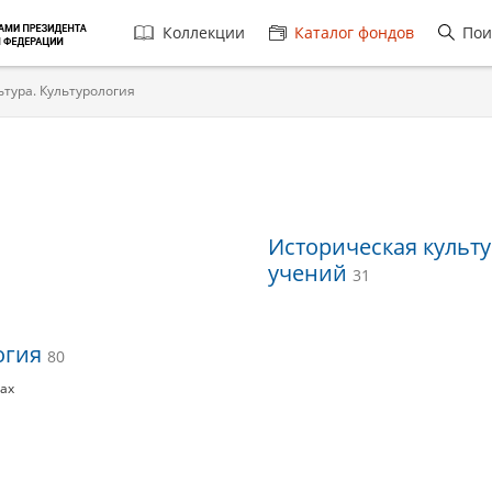
Главная
Коллекции
Каталог фондов
Пои
навигация
ьтура. Культурология
Историческая культу
учений
31
логия
80
нах