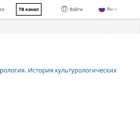
Ru
ск
ТВ канал
Войти
рология. История культурологических