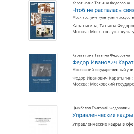
Материалы
Каратыгина Татьяна Федоровна
Чтоб не распалась связ
по
Моск. гос. ун-т культуры и искусст
теме
Каратыгина, Татьяна Федоров
Москва: Моск. гос. ун-т культ
Каратыгина Татьяна Федоровна
Федор Иванович Караты
Московский государственный унив
Федор Иванович Каратыгин: п
Москва: Московский государс
Цымбалов Григорий Федорович
Управленческие кадры в
Управленческие кадры в сфере