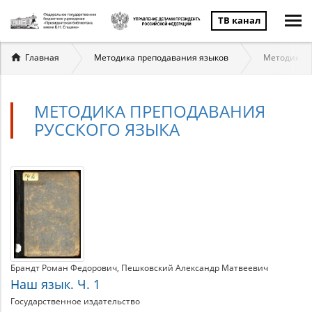
ТВ канал
Вы
Главная
Методика преподавания языков
Методика п
здесь
МЕТОДИКА ПРЕПОДАВАНИЯ
РУССКОГО ЯЗЫКА
Методика
Материалы
по
преподавания
теме
русского
языка
Брандт Роман Федорович
Пешковский Александр Матвеевич
Наш язык. Ч. 1
Государственное издательство