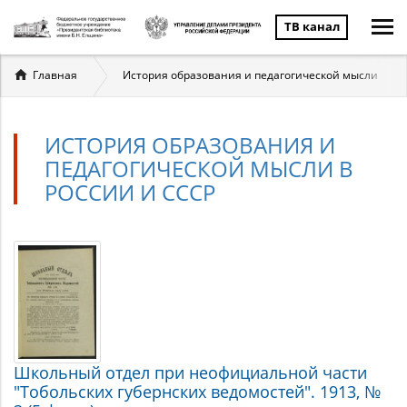
ТВ канал
Вы
Главная
История образования и педагогической мысли
здесь
ИСТОРИЯ ОБРАЗОВАНИЯ И
ПЕДАГОГИЧЕСКОЙ МЫСЛИ В
РОССИИ И СССР
История
Материалы
по
образования
теме
и
педагогической
Школьный отдел при неофициальной части
мысли
"Тобольских губернских ведомостей". 1913, №