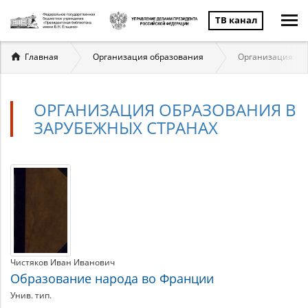
ТВ канал
Вы
Главная
Организация образования
Организация обр
здесь
ОРГАНИЗАЦИЯ ОБРАЗОВАНИЯ В
ЗАРУБЕЖНЫХ СТРАНАХ
Организация
Материалы
по
образования
теме
в
зарубежных
Чистяков Иван Иванович
странах
Образование народа во Франции
Унив. тип.