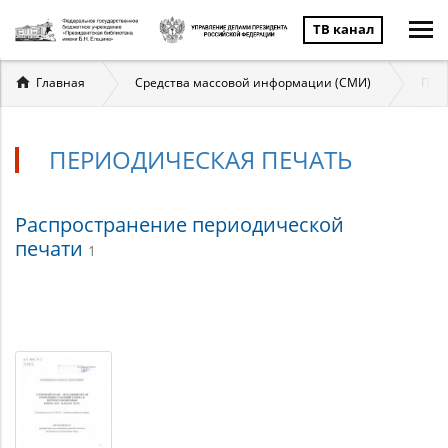
ТВ канал
Вы
Главная
Средства массовой информации (СМИ)
Пер
здесь
ПЕРИОДИЧЕСКАЯ ПЕЧАТЬ
Периодическая
Распространение периодической
печати
1
печать
Материалы
по
теме