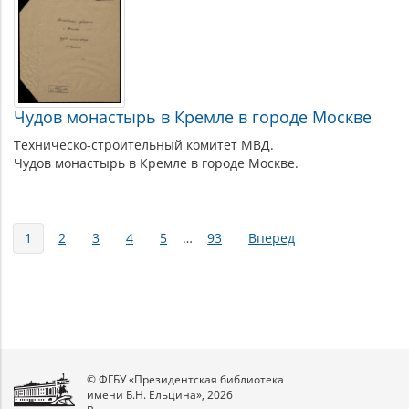
Чудов монастырь в Кремле в городе Москве
Техническо-строительный комитет МВД.
Чудов монастырь в Кремле в городе Москве.
Страницы
1
2
3
4
5
…
93
Вперед
© ФГБУ «Президентская библиотека
имени Б.Н. Ельцина», 2026